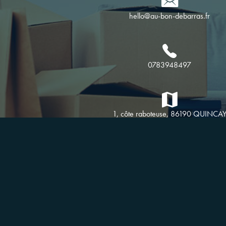
hello@au-bon-debarras.fr
0783948497
1, côte raboteuse, 86190 QUINCA