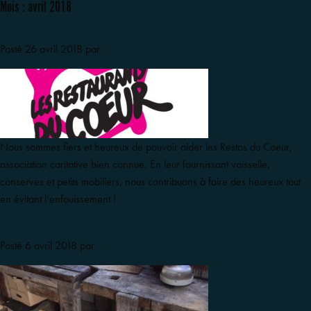
Mois :
avril 2018
Nous aidons les Restos du Coeur !
Posté
26 avril 2018
par
David Lebeau
Nous sommes fiers et heureux de pouvoir aider les Restos du Coeur,
association caritative bien connue. En leur fournissant vaisselle,
conserves et petits mobiliers, nous contribuons à faire des heureux tout
en évitant l’enfouissement !
Intervention dans les Deux-Sèvres 79
Posté
6 avril 2018
par
David Lebeau