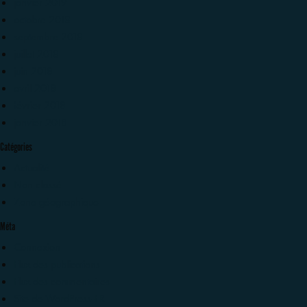
janvier 2019
octobre 2018
septembre 2018
juillet 2018
juin 2018
avril 2018
février 2018
janvier 2018
Catégories
Actualité
Non classé
Zone géographique
Méta
Connexion
Flux des publications
Flux des commentaires
Site de WordPress-FR