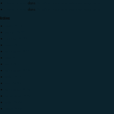
David Lebeau
dans
Bientôt le printemps, faites du rangement !
David Lebeau
dans
Bientôt le printemps, faites du rangement !
Archives
mars 2023
janvier 2023
octobre 2022
mars 2022
décembre 2021
mai 2021
avril 2021
décembre 2020
juillet 2020
juin 2020
décembre 2019
septembre 2019
juillet 2019
mars 2019